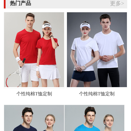
热门产品
更多>
个性纯棉T恤定制
个性纯棉T恤定制