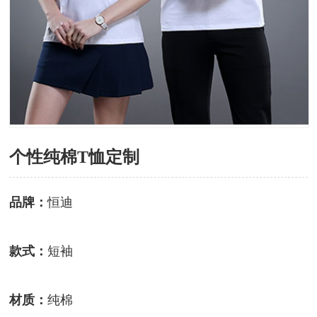
个性纯棉T恤定制
品牌：
恒迪
款式：
短袖
材质：
纯棉