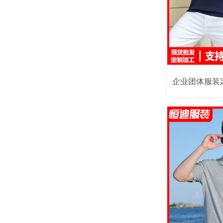
企业团体服装