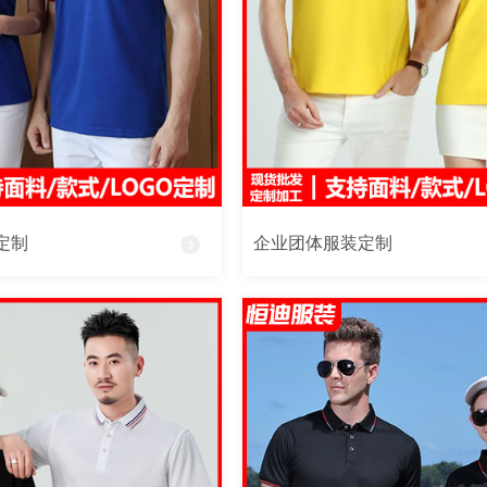
定制
企业团体服装定制