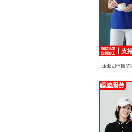
企业团体服装