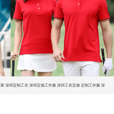
厂家
深圳定制工衣
深圳定做工作服
深圳工衣定做
定制工作服
深
家
深圳工作服定制
深圳定制Polo衫
深圳定做工衣
深圳定制文化衫