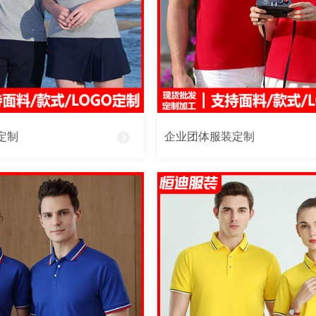
定制
企业团体服装定制