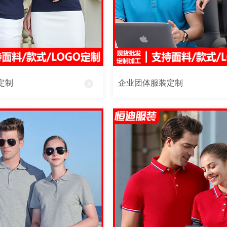
定制
企业团体服装定制