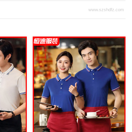
工作服
冬天工作服定制
秋冬工作服定制
深圳冬季工作服
深圳定
www.szshdfz.com
业装定制
深圳衬衫定制
深圳制服定制
企业团体服定制
深圳团体