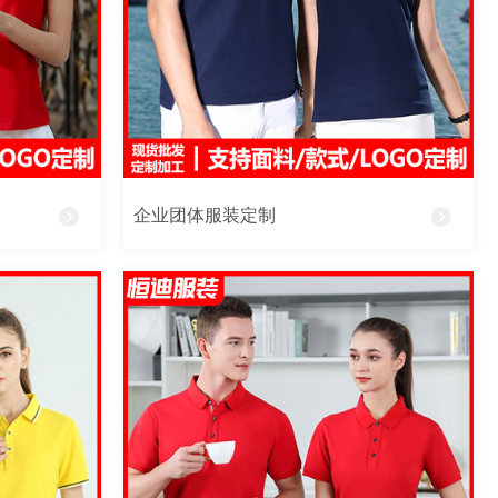
企业团体服装定制