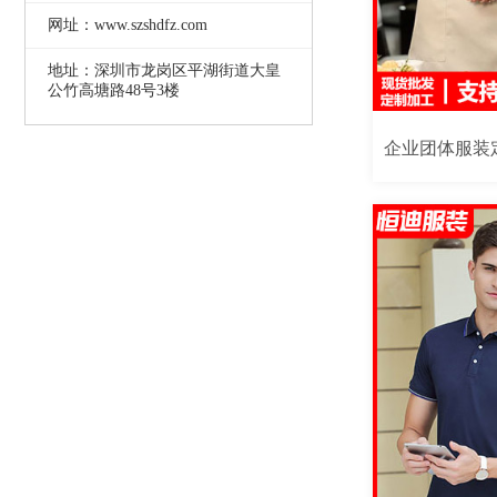
网址：www.szshdfz.com
地址：深圳市龙岗区平湖街道大皇
公竹高塘路48号3楼
企业团体服装