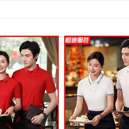
定制厂家
深圳文化衫定做
企业文化衫定制
深圳秋冬工作服
深圳夏季
夏季工作服定制
团体服装定制
深圳团体服定制
企业团体服装定制
职