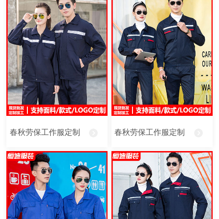
春秋劳保工作服定制
春秋劳保工作服定制