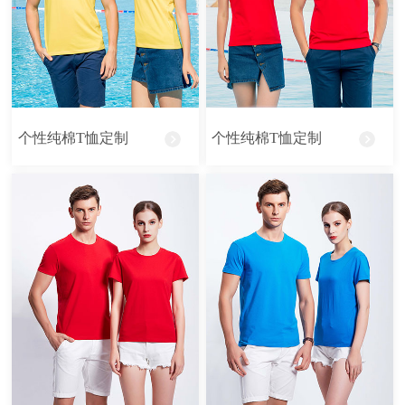
个性纯棉T恤定制
个性纯棉T恤定制