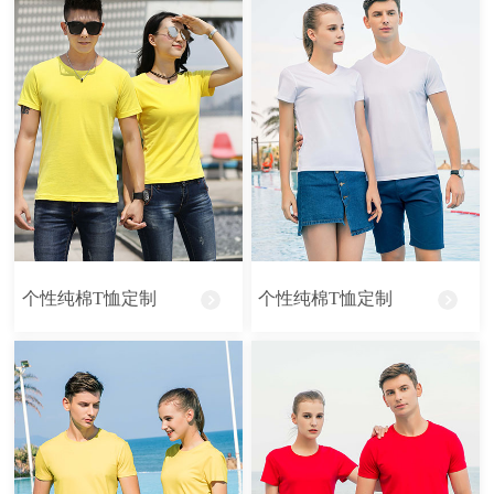
个性纯棉T恤定制
个性纯棉T恤定制