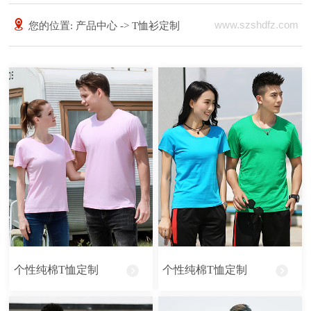
www.szshdfz.com
您的位置:
产品中心
->
T恤衫定制
个性纯棉T恤定制
个性纯棉T恤定制