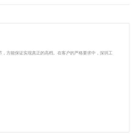
业装定制
深圳衬衫定制
深圳制服定制
企业团体服定制
深圳团体
节，方能保证实现真正的高档。在客户的严格要求中，深圳工