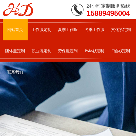
24小时定制服务热线
15889495004
网站首页
工作服定制
夏季工作服
冬季工作服
文化衫定制
团体服定制
职业装定制
劳保服定制
Polo衫定制
T恤衫定制
联系我们