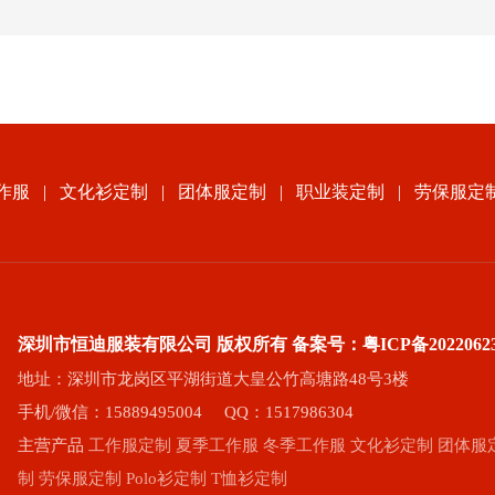
作服
|
文化衫定制
|
团体服定制
|
职业装定制
|
劳保服定
深圳市恒迪服装有限公司 版权所有 备案号：
粤ICP备2022062
地址：深圳市龙岗区平湖街道大皇公竹高塘路48号3楼
手机/微信：15889495004 QQ：1517986304
主营产品
工作服定制
夏季工作服
冬季工作服
文化衫定制
团体服
制
劳保服定制
Polo衫定制
T恤衫定制