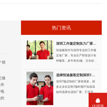
业装定制
深圳衬衫定制
深圳制服定制
企业团体服定制
深圳团体
热门资讯
深圳工作服定制实力厂家特征有哪些？
恒迪服装作为深圳专业的工作服
定做厂家，专业生产研发设计各
种服装，多年来在t恤、文化衫、
？很
工作服定做等服装定制领域不断
地探索与创新。如果您有更好的
选择恒迪服装定制深圳T恤衫的优势有哪些？
意见，我们欢迎您随时提出指
定做
深圳T恤定制的厂家有很多，很
导！
工作
多企业在定制T恤时都不知道该
、电
如何选择合适的厂家。打开百度
搜索“深圳T恤定制”，出现在首
作的
位的就是深圳市恒迪服装有限公
QQ咨询