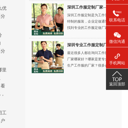
司，于是很多都是直接问着品牌
深圳工作服定制厂家—恒迪服装工作服实用性好
就来了。
么优
深圳工作服定制是为工作需要而
区分
联系电话
特制的服装，企业定做通常都会
找到专业的工作服定做厂家。工
作服定制厂家设计时需根据行业
分
的要求，提供最佳设计方案，为
微信沟通
韵
深圳专业工作服定制厂家哪家好？
顾客打造富于内涵及品位的全新
区分
最近很多人都在询问工作服定制
职业形象。
厂家哪家好？哪家是更专业设计
手机网站
生产工作服的厂家？很多企业定
哪里
做工作服时想知道，下面给小编
生
给您介绍一家深圳知名的工作服
返回顶部
定制厂家——深圳市恒迪服装有
，看
限公司！
比，
绍工
客户