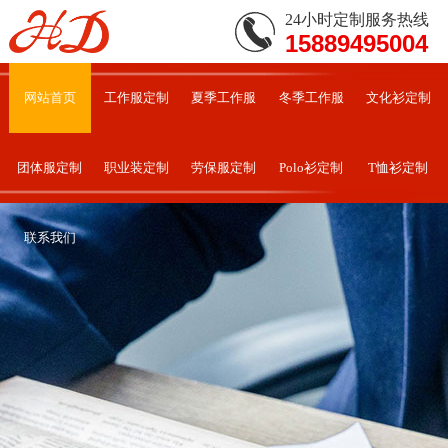
24小时定制服务热线
15889495004
网站首页
工作服定制
夏季工作服
冬季工作服
文化衫定制
团体服定制
职业装定制
劳保服定制
Polo衫定制
T恤衫定制
联系我们